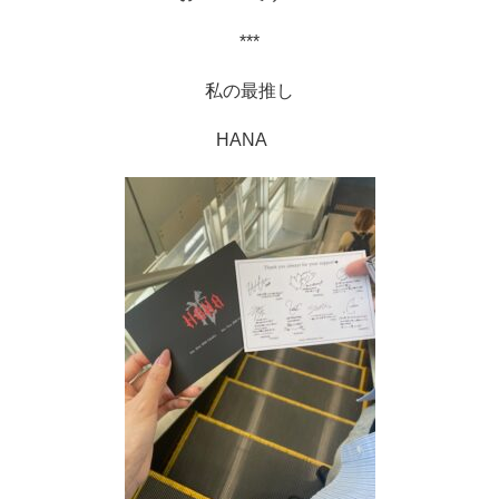
***
私の最推し
HANA　