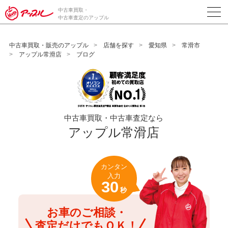
/*ABテスト_新規査定フォームの為のCVボタン*/
中古車買取・
中古車査定のアップル
中古車買取・販売のアップル
店舗を探す
愛知県
常滑市
アップル常滑店
ブログ
中古車買取・中古車査定なら
アップル常滑店
カンタン
入力
30
秒
お車のご相談・
査定だけでもＯＫ！