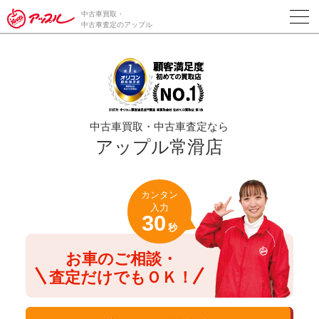
/*ABテスト_新規査定フォームの為のCVボタン*/
中古車買取・
中古車査定のアップル
中古車買取・中古車査定なら
アップル常滑店
カンタン
入力
30
秒
お車のご相談・
査定だけでもＯＫ！