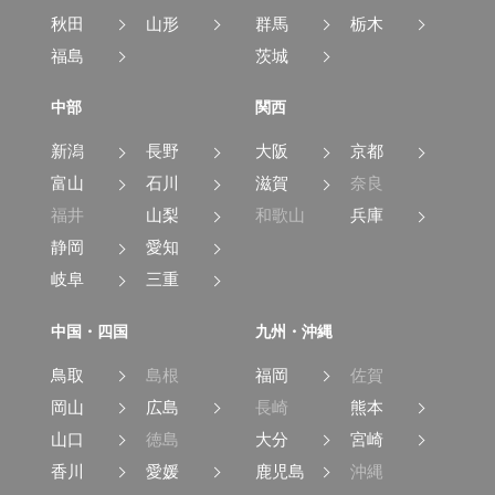
秋田
山形
群馬
栃木
福島
茨城
中部
関西
新潟
長野
大阪
京都
富山
石川
滋賀
奈良
福井
山梨
和歌山
兵庫
静岡
愛知
岐阜
三重
中国・四国
九州・沖縄
鳥取
島根
福岡
佐賀
岡山
広島
長崎
熊本
山口
徳島
大分
宮崎
香川
愛媛
鹿児島
沖縄