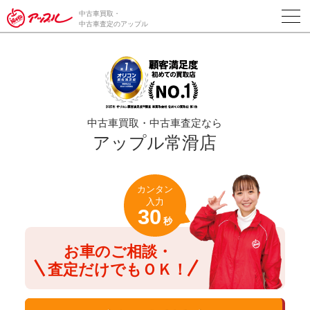
/*ABテスト_新規査定フォームの為のCVボタン*/
中古車買取・
中古車査定のアップル
中古車買取・中古車査定なら
アップル常滑店
カンタン
入力
30
秒
お車のご相談・
査定だけでもＯＫ！