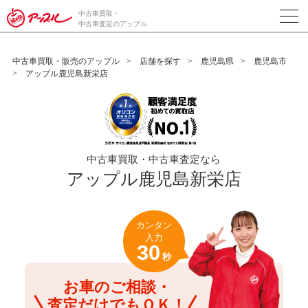
/*ABテスト_新規査定フォームの為のCVボタン*/
中古車買取・
中古車査定のアップル
中古車買取・販売のアップル
店舗を探す
鹿児島県
鹿児島市
アップル鹿児島新栄店
中古車買取・中古車査定なら
アップル鹿児島新栄店
カンタン
入力
30
秒
お車のご相談・
査定だけでもＯＫ！