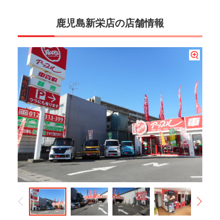
鹿児島新栄店の店舗情報
お車の買取はもちろん、販売もしております。新車・中古車、軽自動車からスポー
地域一番店を目指して日々を取り組んでいます。お客様用駐車スペースは産業道路
当店はフリードリンクです。お時間のゆるす限り、お客様の納得頂ける査定額、プ
もちろんキッズコーナーもあります。ぜひファミリーで遊びに来て下さい。一緒に
みんな大好きぬり絵、上手に塗れたらプレゼントもあるよ。季節ごとのぬり絵を準
ツカーまで全国より貴方の一台を探します。お気軽にご相談下さい。
から入り口の他に、店舗裏側にもございます。
ランをご提案させて頂きます。
遊びましょう。
備してますので、たくさんチャレンジして下さい。