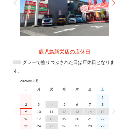
鹿児島新栄店の店休日
グレーで塗りつぶされた日は店休日となりま
す。
2026年08月
2026年09月
日
月
火
水
木
金
土
日
1
2
3
4
5
6
7
8
6
9
10
11
12
13
14
15
13
1
16
17
18
19
20
21
22
20
2
23
24
25
26
27
28
29
27
2