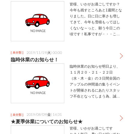
皆様、いかがお過ごしですか？
今年も残すところあと1週間とな
りました。日に日に寒さも増し
てきて、今年も雪積もってほし
くないな～っと、願う今日この
頃です！私事ですが・・・この
２０１９年は、体の衰えを感じ
る1年でした。(^^;)若かりし頃
に、バスケットをしていたので
2019/11/19(火) 00:00
[ 未分類 ]
体は頑丈なほうだと思っていま
臨時休業のお知らせ！
した…
臨時休業のお知らせ明日より、
１１月２０・２１・２２日
（水・木・金）の３日間全国の
アップルの仲間達の集うイベン
トが開催されるにあたりスタッ
フ不在となってしまう為、誠に
勝手ではございますが、臨時休
業とさせていただきます。お急
ぎのお客様には大変ご迷惑をお
2019/08/09(金) 14:31
[ 未分類 ]
かけ致しますが、何卒、ご理解
★夏季休業についてのお知らせ★
の程宜しくお願い…
皆様、いかがお過ごしです