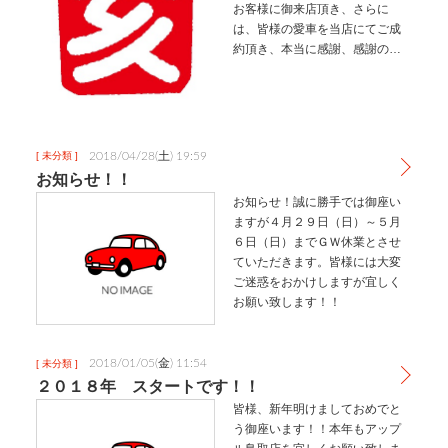
お客様に御来店頂き、さらに
は、皆様の愛車を当店にてご成
約頂き、本当に感謝、感謝の１
年間でした。誠にありがとうご
ざいました！！２０１９年も、
アップル鳥取店は、皆様に満
足・安心して愛車とのお別れが
出来るよう精一杯…
2018/04/28(土) 19:59
[ 未分類 ]
お知らせ！！
お知らせ！誠に勝手では御座い
ますが４月２９日（日）～５月
６日（日）までＧＷ休業とさせ
ていただきます。皆様には大変
ご迷惑をおかけしますが宜しく
お願い致します！！
2018/01/05(金) 11:54
[ 未分類 ]
２０１８年 スタートです！！
皆様、新年明けましておめでと
う御座います！！本年もアップ