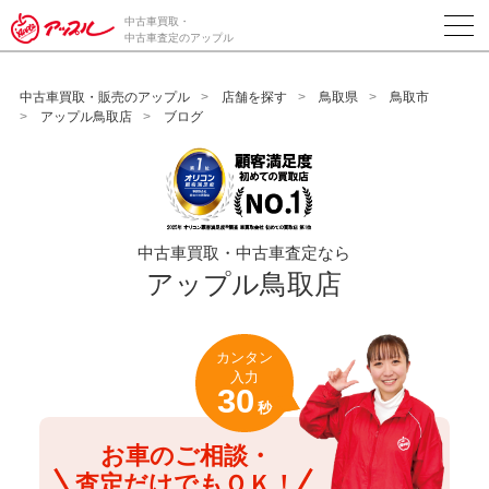
/*ABテスト_新規査定フォームの為のCVボタン*/
中古車買取・
中古車査定のアップル
中古車買取・販売のアップル
店舗を探す
鳥取県
鳥取市
アップル鳥取店
ブログ
中古車買取・中古車査定なら
アップル鳥取店
カンタン
入力
30
秒
お車のご相談・
査定だけでもＯＫ！