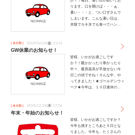
か？！毎日、暑い日が続いてお
ります。口を開けば・・・ぁ、
暑い・・・と、つい口ずさんで
しまいます。こんな暑い日は、
木陰でカキ氷でも食べてハンモ
ックで昼寝して・・なんて、妄
想を膨らませながら過ごす今日
この頃です！★お知らせ★誠に勝
2019/04/26(金) 15:41
[ 未分類 ]
手ではございますが、８月１０
GW休業のお知らせ！
日（土）～８月…
皆様、いかがお過ごしです
か？！暖かかったり寒かったり
中々、暖房器具が手放せない今
日この頃ですね！そんな中、や
ってきました！★ゴールデンウィ
ーク★今年は、１０日連休の方も
多いのではないでしょうか！！
お客様との会話の中で、今年は
○○に旅行・・・♪または、海外
2018/12/26(水) 17:56
[ 未分類 ]
に・・・♪などなど色々お話させ
年末・年始のお知らせ！
ていただ…
皆様、いかがお過ごしですか？
今年も残すところあと５日とな
りました。今年も、たくさんの