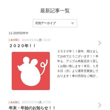
最新記事一覧
11-20/550件中
2020/01/06(月) 13:37
[ 未分類 ]
２０２０年！！
２０２０年！！新年、明けまし
ておめでとうございます！！本
年も、アップル鳥取店共々宜し
くお願い致します！本日、１月
６日（月）より通常営業致して
おります！車の売却をご検討中
の皆様、是非、当店にお声をか
けてやって下さい！冬の寒さに
負けないくらい熱い気持ちで皆
様のご来店を、心よりお待ち致
しております…
2019/12/24(火) 17:50
[ 未分類 ]
年末・年始のお知らせ！！