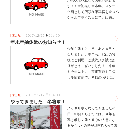
ル鳥取店を宜しくお願い致しま
す！！☆初売り☆本年、スタート
企画として店頭在庫車輌を☆スペ
シャルプライス☆にて、販売致し
ております！店頭販売のみのお
値段となっておりますので、お
乗換え、購入をお考えの皆様、
2017/12/25(月) 16:30
[ 未分類 ]
御来店をお待ち致しておりま
年末年始休業のお知らせ！
す！！オ…
今年も残すところ、あと６日と
なりました。本年も、沢山の皆
様にご利用・ご成約頂き誠にあ
りがとうございました！！来年
も今年以上に、高価買取を目指
し愛情査定で、皆様のお役に立
てるよう精一杯頑張らさせてい
ただきますので、来年も☆車売る
ならアップル！☆で、宜しくおね
2017/12/17(日) 14:00
[ 未分類 ]
がいします！それでは皆様、良
やってきました！冬将軍！
いお年を…
メッキリ寒くなってきました今
日この頃！ちまたでは、今年も
寒さ厳しく前冬並みの大雪にな
るかも...との噂が...噂であってほ