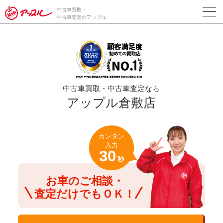
/*ABテスト_新規査定フォームの為のCVボタン*/
中古車買取・
中古車査定のアップル
中古車買取・中古車査定なら
アップル倉敷店
カンタン
入力
30
秒
お車のご相談・
査定だけでもＯＫ！