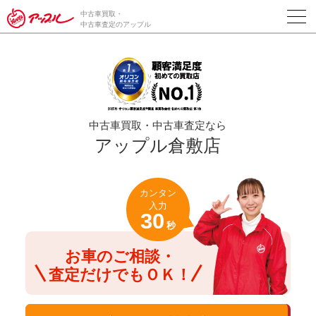
/*ABテスト_新規査定フォームの為のCVボタン*/
中古車買取・
中古車査定のアップル
中古車買取・中古車査定なら
アップル倉敷店
カンタン
入力
30
秒
お車のご相談・
査定だけでもＯＫ！