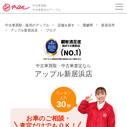
/*ABテスト_新規査定フォームの為のCVボタン*/
中古車買取・
中古車査定のアップル
中古車買取・販売のアップル
店舗を探す
愛媛県
新居浜市
アップル新居浜店
ブログ
中古車買取・中古車査定なら
アップル新居浜店
カンタン
入力
30
秒
お車のご相談・
査定だけでもＯＫ！