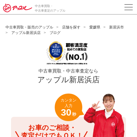
/*ABテスト_新規査定フォームの為のCVボタン*/
中古車買取・
中古車査定のアップル
中古車買取・販売のアップル
店舗を探す
愛媛県
新居浜市
アップル新居浜店
ブログ
中古車買取・中古車査定なら
アップル新居浜店
カンタン
入力
30
秒
お車のご相談・
査定だけでもＯＫ！