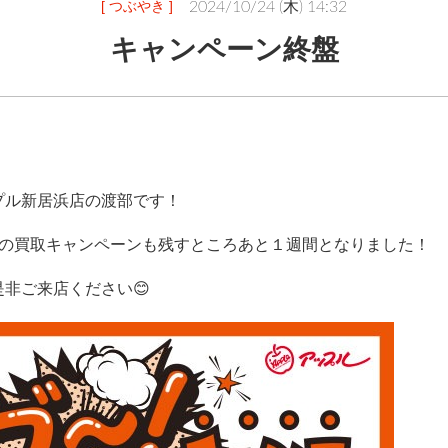
[ つぶやき ]
2024/10/24 (木) 14:32
キャンペーン終盤
プル新居浜店の渡部です！
度の買取キャンペーンも残すところあと１週間となりました！
非ご来店ください😊