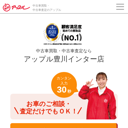
/*ABテスト_新規査定フォームの為のCVボタン*/
中古車買取・
中古車査定のアップル
中古車買取・中古車査定なら
アップル豊川インター店
カンタン
入力
30
秒
お車のご相談・
査定だけでもＯＫ！