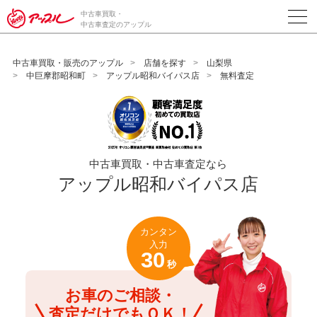
/*ABテスト_新規査定フォームの為のCVボタン*/
中古車買取・
中古車査定のアップル
中古車買取・販売のアップル
店舗を探す
山梨県
中巨摩郡昭和町
アップル昭和バイパス店
無料査定
中古車買取・中古車査定なら
アップル昭和バイパス店
カンタン
入力
30
秒
お車のご相談・
査定だけでもＯＫ！