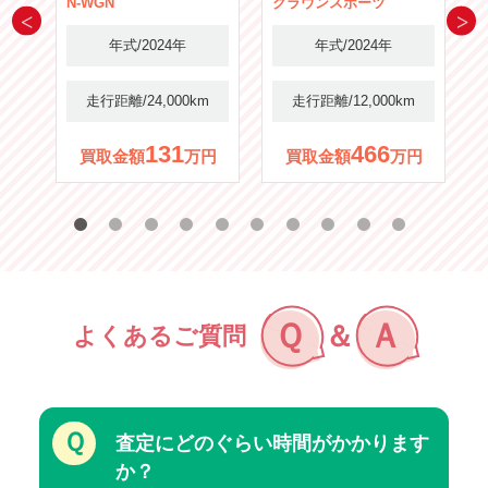
N-WGN
クラウンスポーツ
年式/2024年
年式/2024年
m
走行距離/24,000km
走行距離/12,000km
131
466
円
買取金額
万円
買取金額
万円
Ｑ
Ａ
＆
よくあるご質問
Ｑ
査定にどのぐらい時間がかかります
か？