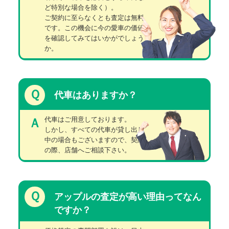
ど特別な場合を除く）。
ご契約に至らなくとも査定は無料
です。この機会に今の愛車の価値
を確認してみてはいかがでしょう
か。
Ｑ
代車はありますか？
代車はご用意しております。
Ａ
しかし、すべての代車が貸し出し
中の場合もございますので、契約
の際、店舗へご相談下さい。
Ｑ
アップルの査定が高い理由ってなん
ですか？