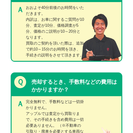
おおよそ40分前後のお時間をいた
Ａ
だきます。
内訳は、お車に関するご質問が10
分、査定が10分、価格調査が5
分、価格のご説明が10～20分と
なります。
買取のご契約を頂いた際は、追加
で約10～15分のお時間を頂き、
手続きの説明をさせて頂きます。
Ｑ
売却するとき、手数料などの費用は
かかりますか？
完全無料で、手数料などは一切掛
Ａ
かりません。
アップルでは査定から買取りま
で、その手続きを含め費用は一切
必要ありません。
（※不動車の
引取り・廃車を必要とする車両な