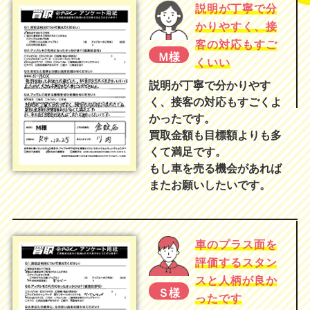
説明が丁寧で分
かりやすく、接
客の対応もすご
Ｍ様
くいい
説明が丁寧で分かりやす
く、接客の対応もすごくよ
かったです。
買取金額も目標額よりも多
くて満足です。
もし車を売る機会があれば
またお願いしたいです。
車のプラス面を
評価するスタン
スと人柄が良か
Ｓ様
ったです