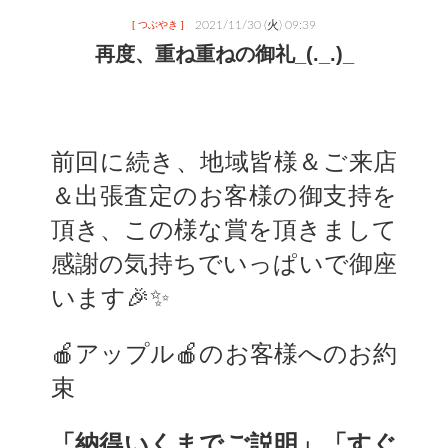
2021/11/30 (火) 09:39
[ つぶやき ]
再度、重ね重ねの御礼_(._.)_
前回に続き、地域皆様＆ご来店
＆出張査定のお客様の御支持を
頂き、この様な賞を頂きまして
感謝の気持ちでいっぱいで御座
います🎉✨
🍎アップル🍎のお客様へのお約
束
「納得いくまでご説明」「すぐ