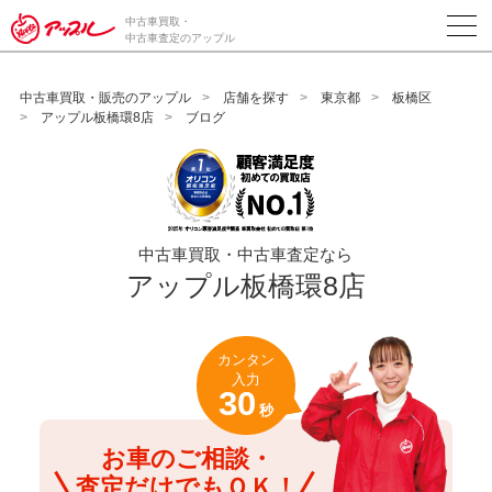
/*ABテスト_新規査定フォームの為のCVボタン*/
中古車買取・
中古車査定のアップル
中古車買取・販売のアップル
店舗を探す
東京都
板橋区
アップル板橋環8店
ブログ
中古車買取・中古車査定なら
アップル板橋環8店
カンタン
入力
30
秒
お車のご相談・
査定だけでもＯＫ！