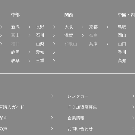
中部
関西
中国・四
新潟
長野
大阪
京都
鳥取
富山
石川
滋賀
奈良
岡山
福井
山梨
和歌山
兵庫
山口
静岡
愛知
香川
岐阜
三重
高知
レンタカー
車購入ガイド
ＦＣ加盟店募集
探す
企業情報
の声
お問い合わせ