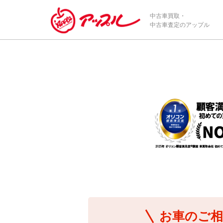
/*ABテスト_新規査定フォームの為のCVボタン*/
中古車買取・
中古車査定のアップル
お車のご相