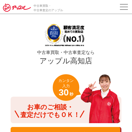
/*ABテスト_新規査定フォームの為のCVボタン*/
中古車買取・
中古車査定のアップル
中古車買取・中古車査定なら
アップル高知店
カンタン
入力
30
秒
お車のご相談・
査定だけでもＯＫ！