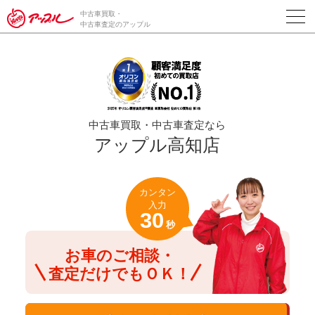
/*ABテスト_新規査定フォームの為のCVボタン*/
中古車買取・
中古車査定のアップル
中古車買取・中古車査定なら
アップル高知店
カンタン
入力
30
秒
お車のご相談・
査定だけでもＯＫ！