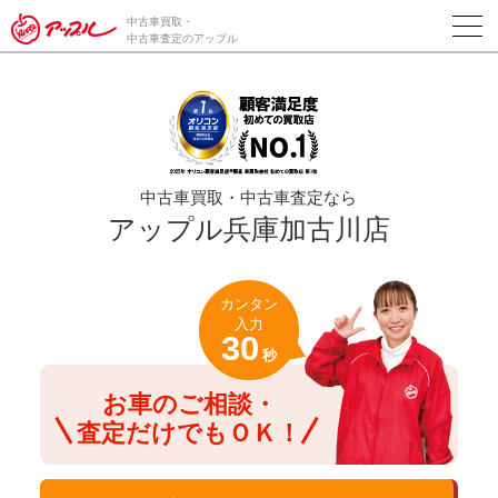
/*ABテスト_新規査定フォームの為のCVボタン*/
中古車買取・
中古車査定のアップル
中古車買取・中古車査定なら
アップル兵庫加古川店
カンタン
入力
30
秒
お車のご相談・
査定だけでもＯＫ！