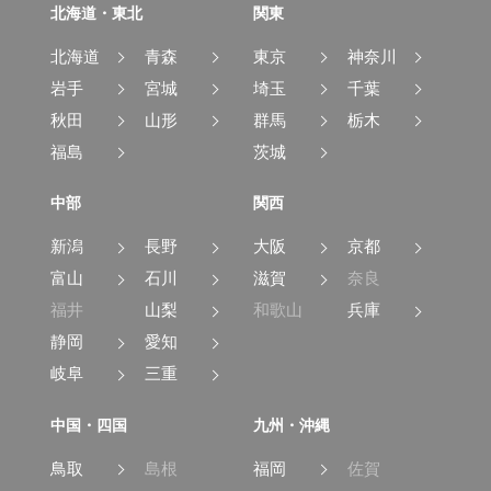
北海道・東北
関東
北海道
青森
東京
神奈川
岩手
宮城
埼玉
千葉
秋田
山形
群馬
栃木
福島
茨城
中部
関西
新潟
長野
大阪
京都
富山
石川
滋賀
奈良
福井
山梨
和歌山
兵庫
静岡
愛知
岐阜
三重
中国・四国
九州・沖縄
鳥取
島根
福岡
佐賀