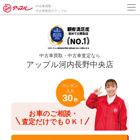
/*ABテスト_新規査定フォームの為のCVボタン*/
中古車買取・
中古車査定のアップル
中古車買取・中古車査定なら
アップル河内長野中央店
カンタン
入力
30
秒
お車のご相談・
査定だけでもＯＫ！