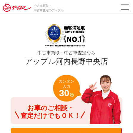
/*ABテスト_新規査定フォームの為のCVボタン*/
中古車買取・
中古車査定のアップル
中古車買取・中古車査定なら
アップル河内長野中央店
カンタン
入力
30
秒
お車のご相談・
査定だけでもＯＫ！