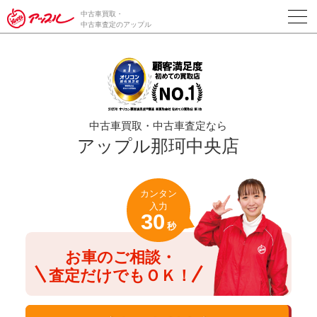
/*ABテスト_新規査定フォームの為のCVボタン*/
中古車買取・
中古車査定のアップル
中古車買取・中古車査定なら
アップル那珂中央店
カンタン
入力
30
秒
お車のご相談・
査定だけでもＯＫ！