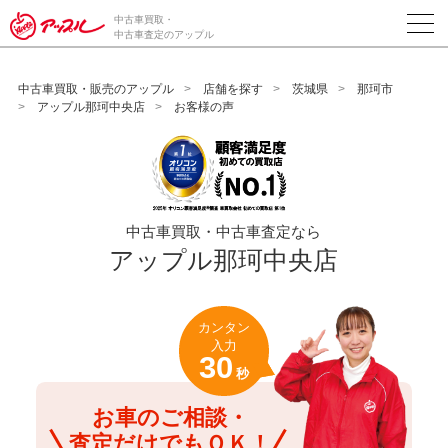
/*ABテスト_新規査定フォームの為のCVボタン*/
中古車買取・
中古車査定のアップル
中古車買取・販売のアップル
店舗を探す
茨城県
那珂市
アップル那珂中央店
お客様の声
中古車買取・中古車査定なら
アップル那珂中央店
カンタン
入力
30
秒
お車のご相談・
査定だけでもＯＫ！