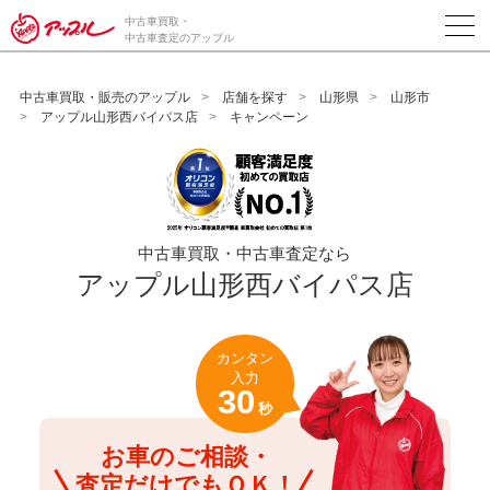
/*ABテスト_新規査定フォームの為のCVボタン*/
中古車買取・
中古車査定のアップル
中古車買取・販売のアップル
店舗を探す
山形県
山形市
アップル山形西バイパス店
キャンペーン
中古車買取・中古車査定なら
アップル山形西バイパス店
カンタン
入力
30
秒
お車のご相談・
査定だけでもＯＫ！