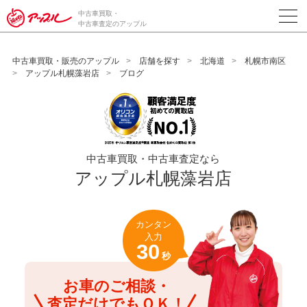
/*ABテスト_新規査定フォームの為のCVボタン*/
中古車買取・
中古車査定のアップル
中古車買取・販売のアップル
店舗を探す
北海道
札幌市南区
アップル札幌藻岩店
ブログ
中古車買取・中古車査定なら
アップル札幌藻岩店
カンタン
入力
30
秒
お車のご相談・
査定だけでもＯＫ！