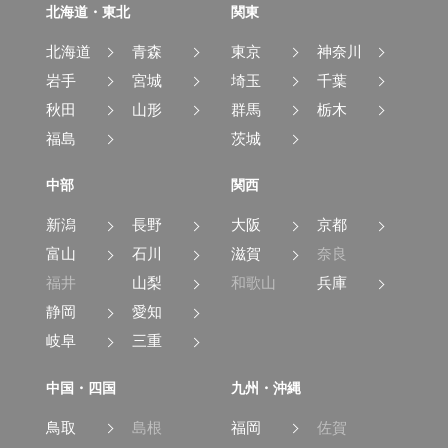
北海道・東北
関東
北海道
青森
東京
神奈川
岩手
宮城
埼玉
千葉
秋田
山形
群馬
栃木
福島
茨城
中部
関西
新潟
長野
大阪
京都
富山
石川
滋賀
奈良
福井
山梨
和歌山
兵庫
静岡
愛知
岐阜
三重
中国・四国
九州・沖縄
鳥取
島根
福岡
佐賀