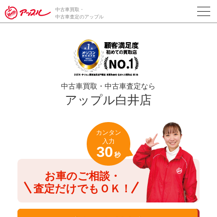
/*ABテスト_新規査定フォームの為のCVボタン*/
中古車買取・
中古車査定のアップル
中古車買取・中古車査定なら
アップル白井店
カンタン
入力
30
秒
お車のご相談・
査定だけでもＯＫ！