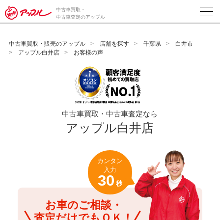
/*ABテスト_新規査定フォームの為のCVボタン*/
中古車買取・
中古車査定のアップル
中古車買取・販売のアップル
店舗を探す
千葉県
白井市
アップル白井店
お客様の声
中古車買取・中古車査定なら
アップル白井店
カンタン
入力
30
秒
お車のご相談・
査定だけでもＯＫ！