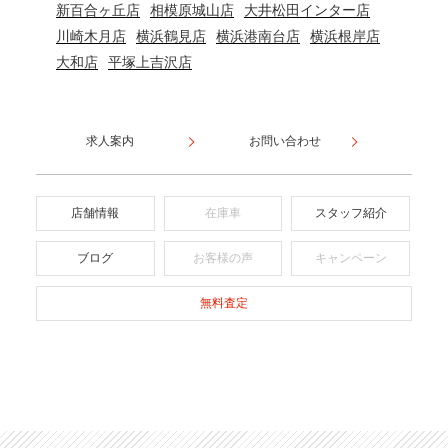
新百合ヶ丘店
相模原城山店
大井松田インター店
川崎木月店
横浜鶴見店
横浜港南台店
横浜根岸店
大和店
平塚上吉沢店
求人案内
お問い合わせ
店舗情報
在庫車
スタッフ紹介
ブログ
お客様の声
キャンペーン
無料査定