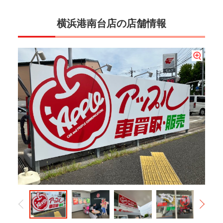
横浜港南台店の店舗情報
アップル専用の商談スペースで、お寛ぎください。
アポロステーションに併設のアップル横浜港南台店です。
こちらの自動ドアから、店内にお入りください。
お気軽にご相談ください。丁寧にご説明させていただきます。
ご来店・ご成約プレゼントもご用意しております！