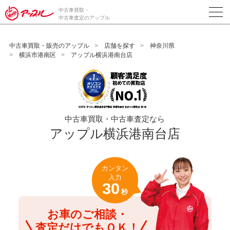
/*ABテスト_新規査定フォームの為のCVボタン*/
中古車買取・
中古車査定のアップル
中古車買取・販売のアップル
店舗を探す
神奈川県
横浜市港南区
アップル横浜港南台店
中古車買取・中古車査定なら
アップル横浜港南台店
カンタン
入力
30
秒
お車のご相談・
査定だけでもＯＫ！