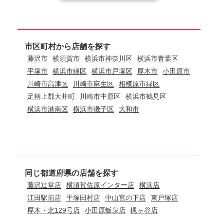
市区町村から店舗を探す
藤沢市
横須賀市
横浜市神奈川区
横浜市青葉区
平塚市
横浜市緑区
横浜市戸塚区
厚木市
小田原市
川崎市高津区
川崎市麻生区
相模原市緑区
足柄上郡大井町
川崎市中原区
横浜市鶴見区
横浜市港南区
横浜市磯子区
大和市
同じ都道府県の店舗を探す
藤沢辻堂店
横須賀佐原インター店
横浜店
江田駅前店
平塚田村店
中山宮の下店
東戸塚店
厚木・北129号店
小田原飯泉店
梶ヶ谷店