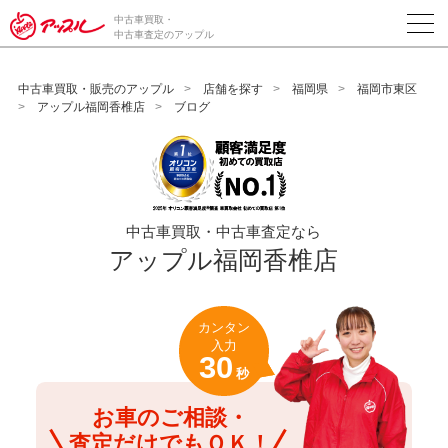
/*ABテスト_新規査定フォームの為のCVボタン*/
中古車買取・
中古車査定のアップル
中古車買取・販売のアップル
店舗を探す
福岡県
福岡市東区
アップル福岡香椎店
ブログ
中古車買取・中古車査定なら
アップル福岡香椎店
カンタン
入力
30
秒
お車のご相談・
査定だけでもＯＫ！