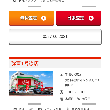
女性スタッフ
自動車整備士
0587-66-2021
弥富1号線店
〒498-0017
愛知県弥富市前ケ須町午新
田633-1
10:00 ～ 19:00
木曜日、第1水曜日
買取・販売
トラック買取
無料代車あり