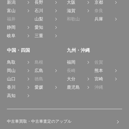
新潟
長野
大阪
京都
富山
石川
滋賀
奈良
福井
山梨
和歌山
兵庫
静岡
愛知
岐阜
三重
中国・四国
九州・沖縄
鳥取
島根
福岡
佐賀
岡山
広島
長崎
熊本
山口
徳島
大分
宮崎
香川
愛媛
鹿児島
沖縄
高知
中古車買取・中古車査定のアップル