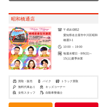
昭和橋通店
〒454-0852
愛知県名古屋市中川区昭和
橋通3-1
10:00 ～ 19:00
毎週水曜日・8/9(日)～
15(土)夏季休業
買取・販売
バイク
トラック買取
無料代車あり
キッズコーナー
女性スタッフ
自動車整備士