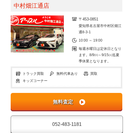
中村畑江通店
〒453-0851
愛知県名古屋市中村区畑江
通8-3-1
10:00 ～ 19:00
毎週水曜日は定休日となり
ます。8/9㈰～9/15㈯迄夏
季休業となります。
トラック買取
無料代車あり
買取
キッズコーナー
052-483-1181