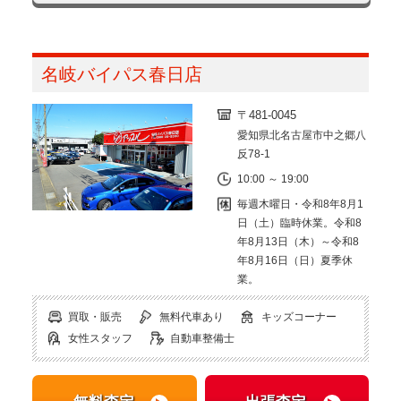
名岐バイパス春日店
〒481-0045
愛知県北名古屋市中之郷八
反78-1
10:00 ～ 19:00
毎週木曜日・令和8年8月1
日（土）臨時休業。令和8
年8月13日（木）～令和8
年8月16日（日）夏季休
業。
買取・販売
無料代車あり
キッズコーナー
女性スタッフ
自動車整備士