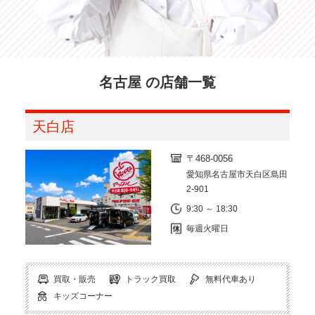
名古屋 の店舗一覧
天白店
〒468-0056
愛知県名古屋市天白区島田
2-901
9:30 ～ 18:30
毎週火曜日
買取・販売
トラック買取
無料代車あり
キッズコーナー