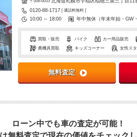
北海道札幌市手稲区稲穂三条三丁目11
〒006-0033
0120-88-1717
[ 通話料無料 ]
10:00 ～ 18:00
年中無休（年末年始・GW
買取・販売
バイク
カー用品販売
農機具買取
キッズコーナー
女性スタ
ローン中でも車の査定が可能！
は無料査定で現在の価値をチェック