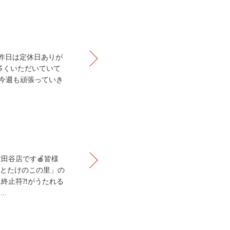
す🍎昨日は定休日ありが
を多くいただいていて
˖✧今週も頑張っていき
世田谷店です🍎皆様
山とたけのこの里」の
に終止符⁈がうたれる
食…