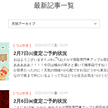
最新記事一覧
[ つぶやき ]
2026/02/07(土) 10:19
2月7日㈯査定ご予約状況
おはようございます✌︎𓈒මꈊම𓈒ྀི𑁨おクルマ買取専門🌟アップ
あああああ！！！！今日は極みの寒さと書いて極寒🥶ですね！
か世界だったのに！天気の情緒⚡が心配ですわ🤔どうやら東京
なので夜まで外にいるよ☃って方はどうか足元お気をつけくだ
[ つぶやき ]
2026/02/06(金) 12:49
2月6日㈮査定ご予約状況
こんにちは(ฅ‘｡ㅇᯅㅇ｡ฅ)おクルマ買取専門🌟アップル世田谷