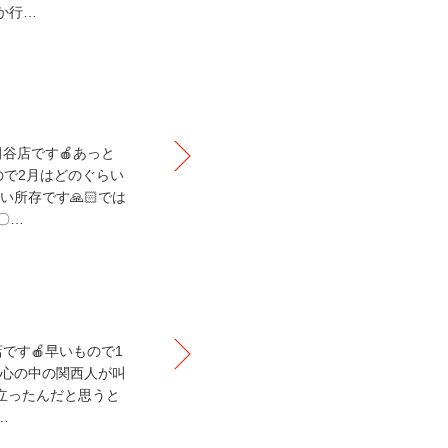
か行…
ので2月はどのぐらい
所存です🙏🏻では
〇…
、心の中の関西人が叫
立ったんだと思うと
…