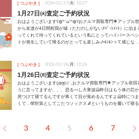
[ つぶやき ]
2026/01/27(火) 10:27
1月27日㈫査定ご予約状況
おはようございますʕ◍^`ω’^◍ʔおクルマ買取専門🌟アップル
から友達が4日間程我が城（ただのしがないｱﾊﾟｰﾄﾒﾝﾄ）に泊
ってくれて待ってくれているという私にとってハイパースペシ
トが発生していて帰るのがとっても楽しみ🎶ﾙﾝﾙﾝって感じな…
[ つぶやき ]
2026/01/26(月) 10:26
1月26日㈪査定ご予約状況
おはようございます(͈ര̫ര͈)⊹`𓈒おクルマ買取専門🌟アップル世
うに言ってますが、、、恐るべし大寒波🥶昨日はもう体の芯
房つけて寝てるんですが寒くて目が覚めるんですよ🥶特につ
くて…🫣対策としてこたつソックス🧦というものを履いて寝
3
4
5
6
7