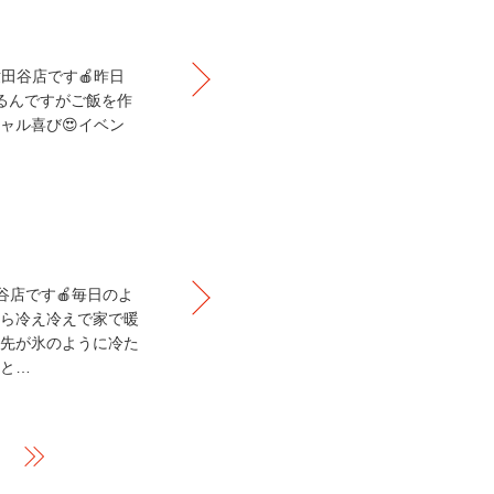
世田谷店です🍎昨日
まるんですがご飯を作
ャル喜び😍イベン
田谷店です🍎毎日のよ
から冷え冷えで家で暖
ま先が氷のように冷た
ると…