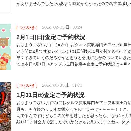
がありませんでした(;∀)あまり時間がなかったので名古屋城し
[ つぶやき ]
2026/02/01(日) 10:24
2月1日(日)査定ご予約状況
おはようございます_(רгꒊಃ)_おクルマ買取専門🌟アップル世田谷店です🍎あっと
いう間に2月ですね🎶たっぷり31日間ある1月が秒で終わった
早くすぎていくのだろうかと思うと必死にしがみついていきたい
では本日2月1日㈰アップル世田谷店🚗査定ご予約状況は～🍫❓
[ つぶやき ]
2026/01/31(土) 11:03
1月31日㈯査定ご予約状況
おはようございますʕﹷᴥﹷʔおクルマ買取専門🌟アップル世田谷店です🍎早いもので1
月も、もう終わりますね🫣あっちゅーまやで～～～～！！と
んでるんですけどもこの間年を越したと思ったら、もう1ヵ月
残り11ヵ月全力で楽しんでいかなきゃと思いますよね～..(o‸o