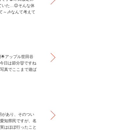
ていた…😌そんな休
きて～🎶なんて考えて
取専門🌟アップル世田谷
ﾟ｡˚.º今日は節分👹ですね
写真でここまで遊ば
所用があり、そのつい
愛知県民ですが、名
実はほぼ行ったこと