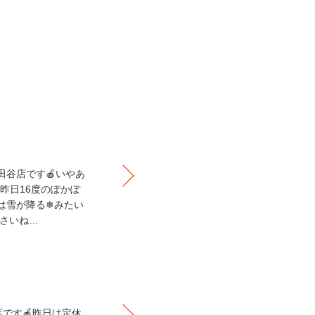
ル世田谷店です🍎いやあ
昨日16度のぽかぽ
は雪が降る❄みたい
さいね…
店です🍎昨日は定休