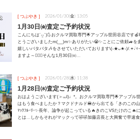
[ つぶやき ]
2026/01/30(金) 13:05
1月30日㈮査定ご予約状況
こんにちは´-̫-`)‎𖤐̖́-おクルマ買取専門🌟アップル世田谷店で
とうございましたm(__)m✨ありがたい😭✨ことにご依頼🚙
嬉しいバタバタ🎶をさせていただいております\(˵★ᴗ★˵)/.𖥔݁
ますよ～🏋🏻‍♀️そんな1月30日㈮…
[ つぶやき ]
2026/01/28(水) 11:38
1月28日㈬査定ご予約状況
おはようございます(＞⩊Ⅰ)♩*。おクルマ買取専門🌟アップル
はもう食べましたか？マクドナルド🍔から出てる「きのこの
ﾏｯｸﾌﾙｰﾘｰ✨長年、論争が起こっている🔥きのこVSたけのこ
とは…しかもそれがマックって🤣🤣加藤店長と大興奮で早速