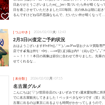
日ありがとうございましたm(__)m✨気づいたら外が暗くなっ
日を過ごさせていただきました🙇🏻‍♀️毎回、次の休みは朝に起
るんですけどね🤔不思議なもんで、だいたい外が暗くなって…
[ つぶやき ]
2026/02/03(火) 12:43
2月3日㈫査定ご予約状況
おはようございますｵﾘｬｵﾘｬ((꜆꜄˙꒳˙)꜆꜄꜆🥜🫘🥜👹おクルマ買
店です🍎鬼は外!(╯•3•)╮—=≡👹)`Д´)福は内!!╰(ᐐ)╮=͟͟͞͞◦⚬°｡
～～！！！！本日の画像は節分に合わせて作りました。先輩の
せてくれるな…
[ 未分類 ]
2026/02/02(月) 07:15
名古屋グルメ
こんにちは(´▽`)ﾉ世田谷店のいまいずみです♪週末愛知県に
でに名古屋観光してきました！ベッタベタなやつです（笑）元
古屋に出るのは東京に出るよりも時間がかかってしまうので、