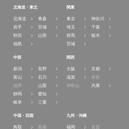
北海道・東北
関東
北海道
青森
東京
神奈川
岩手
宮城
埼玉
千葉
秋田
山形
群馬
栃木
福島
茨城
中部
関西
新潟
長野
大阪
京都
富山
石川
滋賀
奈良
福井
山梨
和歌山
兵庫
静岡
愛知
岐阜
三重
中国・四国
九州・沖縄
鳥取
島根
福岡
佐賀