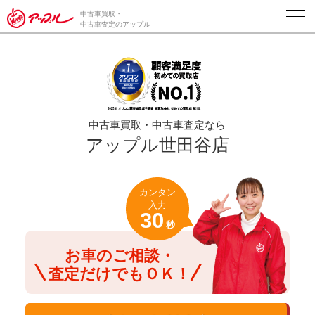
/*ABテスト_新規査定フォームの為のCVボタン*/
中古車買取・
中古車査定のアップル
中古車買取・中古車査定なら
アップル世田谷店
カンタン
入力
30
秒
お車のご相談・
査定だけでもＯＫ！