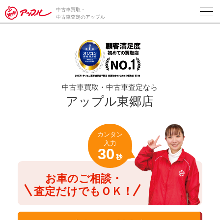
/*ABテスト_新規査定フォームの為のCVボタン*/
中古車買取・
中古車査定のアップル
中古車買取・中古車査定なら
アップル東郷店
カンタン
入力
30
秒
お車のご相談・
査定だけでもＯＫ！