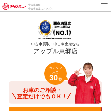
/*ABテスト_新規査定フォームの為のCVボタン*/
中古車買取・
中古車査定のアップル
中古車買取・中古車査定なら
アップル東郷店
カンタン
入力
30
秒
お車のご相談・
査定だけでもＯＫ！