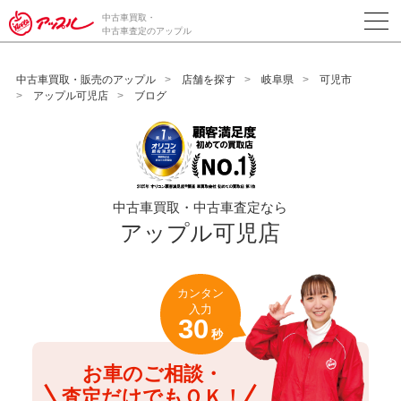
/*ABテスト_新規査定フォームの為のCVボタン*/
中古車買取・
中古車査定のアップル
中古車買取・販売のアップル
店舗を探す
岐阜県
可児市
アップル可児店
ブログ
中古車買取・中古車査定なら
アップル可児店
カンタン
入力
30
秒
お車のご相談・
査定だけでもＯＫ！