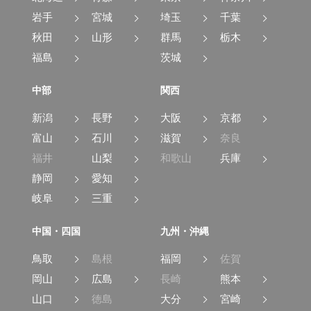
岩手
宮城
埼玉
千葉
秋田
山形
群馬
栃木
福島
茨城
中部
関西
新潟
長野
大阪
京都
富山
石川
滋賀
奈良
福井
山梨
和歌山
兵庫
静岡
愛知
岐阜
三重
中国・四国
九州・沖縄
鳥取
島根
福岡
佐賀
岡山
広島
長崎
熊本
山口
徳島
大分
宮崎