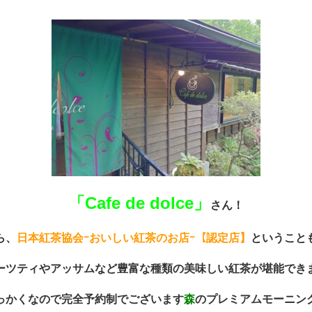
「Cafe de dolce」
さん！
ら、
日本紅茶協会ｰおいしい紅茶のお店ｰ【認定店】
ということ
ーツティやアッサムなど豊富な種類の美味しい紅茶が堪能でき
っかくなので完全予約制でございます
森
の
プレミアムモーニン