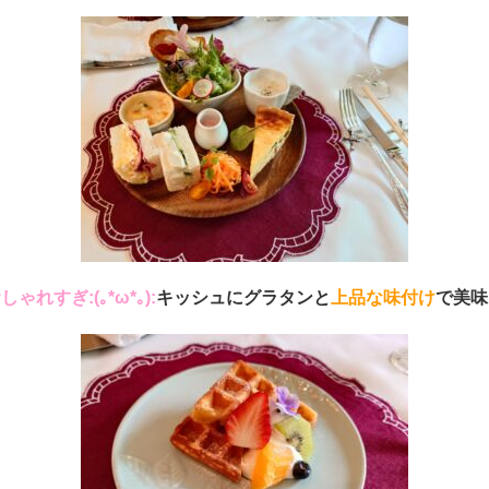
しゃれすぎ:(｡*ω*｡):
キッシュにグラタンと
上品な味付け
で美味