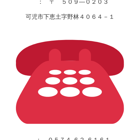
　：　〒　５０９―０２０３
可児市下恵土字野林４０６４－１
　：　０５７４-６２-６１６１