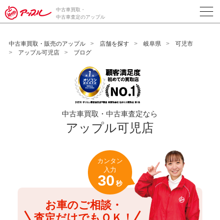
/*ABテスト_新規査定フォームの為のCVボタン*/
中古車買取・
中古車査定のアップル
中古車買取・販売のアップル
店舗を探す
岐阜県
可児市
アップル可児店
ブログ
中古車買取・中古車査定なら
アップル可児店
カンタン
入力
30
秒
お車のご相談・
査定だけでもＯＫ！