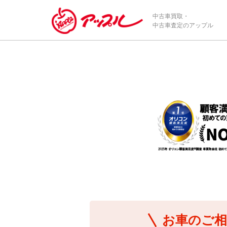
/*ABテスト_新規査定フォームの為のCVボタン*/
中古車買取・
中古車査定のアップル
お車のご相