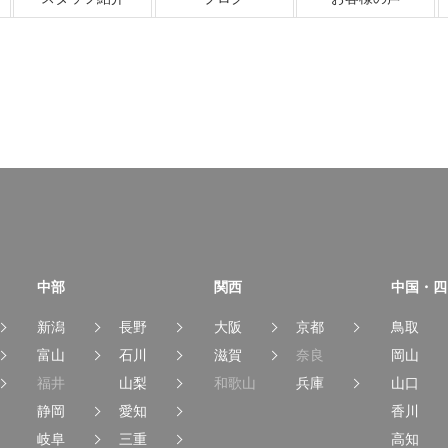
中部
関西
中国・四
新潟
長野
大阪
京都
鳥取
富山
石川
滋賀
奈良
岡山
福井
山梨
和歌山
兵庫
山口
静岡
愛知
香川
岐阜
三重
高知