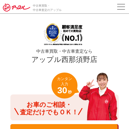
/*ABテスト_新規査定フォームの為のCVボタン*/
中古車買取・
中古車査定のアップル
中古車買取・中古車査定なら
アップル西那須野店
カンタン
入力
30
秒
お車のご相談・
査定だけでもＯＫ！