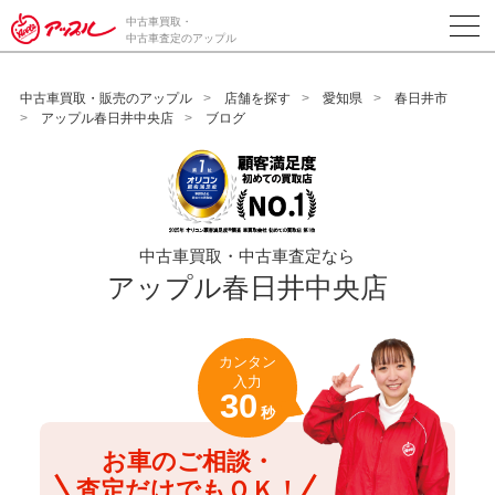
/*ABテスト_新規査定フォームの為のCVボタン*/
中古車買取・
中古車査定のアップル
中古車買取・販売のアップル
店舗を探す
愛知県
春日井市
アップル春日井中央店
ブログ
中古車買取・中古車査定なら
アップル春日井中央店
カンタン
入力
30
秒
お車のご相談・
査定だけでもＯＫ！