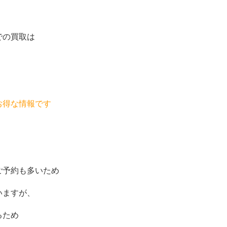
での買取は
お得な情報です　
ご予約も多いため
いますが、
るため