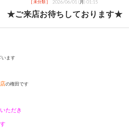
[ 未分類 ]
2026/06/01 (月) 01:15
★ご来店お待ちしております★
ざいます　
店
の権田です　
いただき
す　