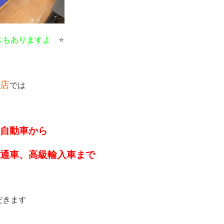
スもありますよ
　⭐
店
では
自動車から
通車、高級輸入車まで
だきます　