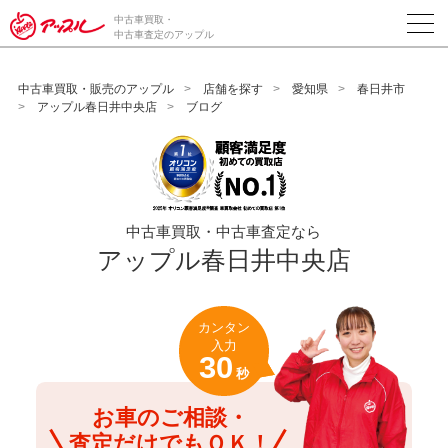
/*ABテスト_新規査定フォームの為のCVボタン*/
中古車買取・
中古車査定のアップル
中古車買取・販売のアップル
店舗を探す
愛知県
春日井市
アップル春日井中央店
ブログ
中古車買取・中古車査定なら
アップル春日井中央店
カンタン
入力
30
秒
お車のご相談・
査定だけでもＯＫ！