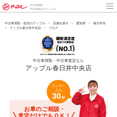
/*ABテスト_新規査定フォームの為のCVボタン*/
中古車買取・
中古車査定のアップル
中古車買取・販売のアップル
店舗を探す
愛知県
春日井市
アップル春日井中央店
ブログ
中古車買取・中古車査定なら
アップル春日井中央店
カンタン
入力
30
秒
お車のご相談・
査定だけでもＯＫ！