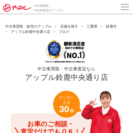
/*ABテスト_新規査定フォームの為のCVボタン*/
中古車買取・
中古車査定のアップル
中古車買取・販売のアップル
店舗を探す
三重県
鈴鹿市
アップル鈴鹿中央通り店
ブログ
中古車買取・中古車査定なら
アップル鈴鹿中央通り店
カンタン
入力
30
秒
お車のご相談・
査定だけでもＯＫ！