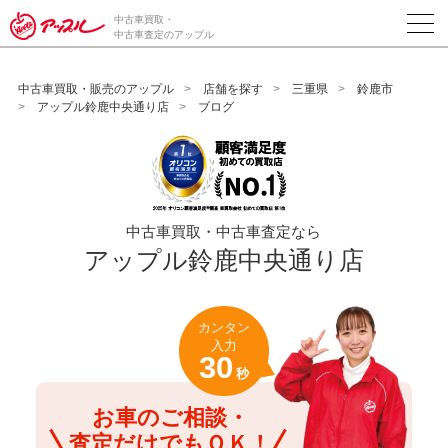
/*ABテスト_新規査定フォームの為のCVボタン*/
中古車買取・
中古車査定のアップル
中古車買取・販売のアップル
店舗を探す
三重県
鈴鹿市
アップル鈴鹿中央通り店
ブログ
中古車買取・中古車査定なら
アップル鈴鹿中央通り店
カンタン
入力
30
秒
お車のご相談・
査定だけでもＯＫ！