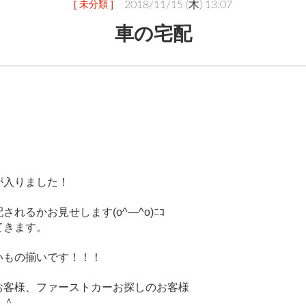
[ 未分類 ]
2018/11/15 (木) 13:07
車の宅配
が入りました！
れるかお見せします(o^―^o)ﾆｺ
てきます。
いもの揃いです！！！
お客様、ファーストカーお探しのお客様
＾＾