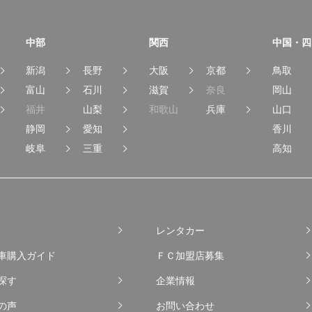
中部
関西
中国・四
新潟
長野
大阪
京都
鳥取
富山
石川
滋賀
奈良
岡山
福井
山梨
和歌山
兵庫
山口
静岡
愛知
香川
岐阜
三重
高知
レンタカー
車購入ガイド
ＦＣ加盟店募集
探す
企業情報
の声
お問い合わせ