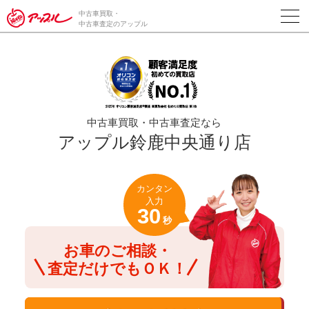
/*ABテスト_新規査定フォームの為のCVボタン*/
中古車買取・
中古車査定のアップル
中古車買取・中古車査定なら
アップル鈴鹿中央通り店
カンタン
入力
30
秒
お車のご相談・
査定だけでもＯＫ！