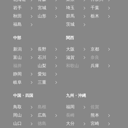
岩手
宮城
埼玉
千葉
秋田
山形
群馬
栃木
福島
茨城
中部
関西
新潟
長野
大阪
京都
富山
石川
滋賀
奈良
福井
山梨
和歌山
兵庫
静岡
愛知
岐阜
三重
中国・四国
九州・沖縄
鳥取
島根
福岡
佐賀
岡山
広島
長崎
熊本
山口
徳島
大分
宮崎