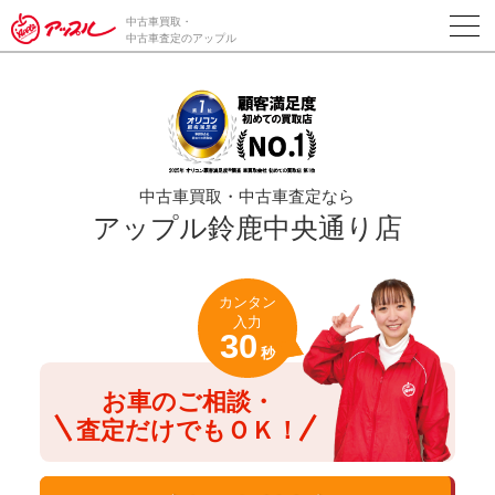
/*ABテスト_新規査定フォームの為のCVボタン*/
中古車買取・
中古車査定のアップル
中古車買取・中古車査定なら
アップル鈴鹿中央通り店
カンタン
入力
30
秒
お車のご相談・
査定だけでもＯＫ！