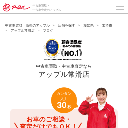
/*ABテスト_新規査定フォームの為のCVボタン*/
中古車買取・
中古車査定のアップル
中古車買取・販売のアップル
店舗を探す
愛知県
常滑市
アップル常滑店
ブログ
中古車買取・中古車査定なら
アップル常滑店
カンタン
入力
30
秒
お車のご相談・
査定だけでもＯＫ！