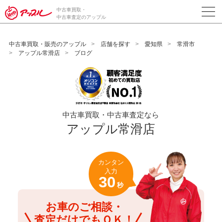
/*ABテスト_新規査定フォームの為のCVボタン*/
中古車買取・
中古車査定のアップル
中古車買取・販売のアップル
店舗を探す
愛知県
常滑市
アップル常滑店
ブログ
中古車買取・中古車査定なら
アップル常滑店
カンタン
入力
30
秒
お車のご相談・
査定だけでもＯＫ！