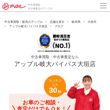
/*ABテスト_新規査定フォームの為のCVボタン*/
中古車買取・
中古車査定のアップル
中古車買取・販売のアップル
店舗を探す
岐阜県
大垣市
アップル岐大バイパス大垣店
ブログ
中古車買取・中古車査定なら
アップル岐大バイパス大垣店
カンタン
入力
30
秒
お車のご相談・
査定だけでもＯＫ！