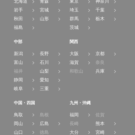
北海道
青森
東京
神奈川
岩手
宮城
埼玉
千葉
秋田
山形
群馬
栃木
福島
茨城
中部
関西
新潟
長野
大阪
京都
富山
石川
滋賀
奈良
福井
山梨
和歌山
兵庫
静岡
愛知
岐阜
三重
中国・四国
九州・沖縄
鳥取
島根
福岡
佐賀
岡山
広島
長崎
熊本
山口
徳島
大分
宮崎